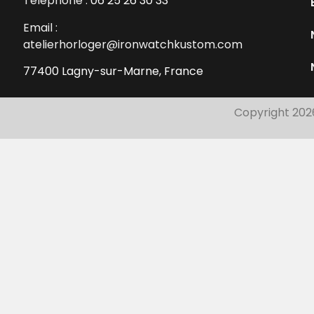
Téléphone :
06 25 26 30 33
Email :
atelierhorloger@ironwatchkustom.com
77400 Lagny-sur-Marne, France
Copyright 202