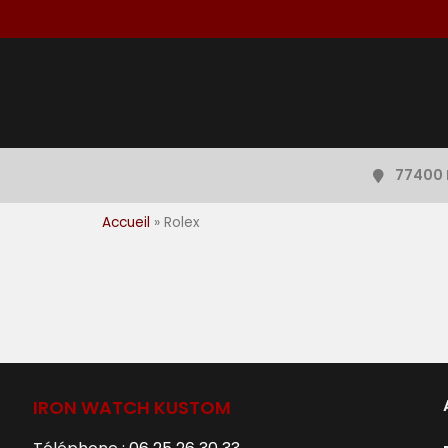
77400 
Accueil
»
Rolex
IRON WATCH KUSTOM